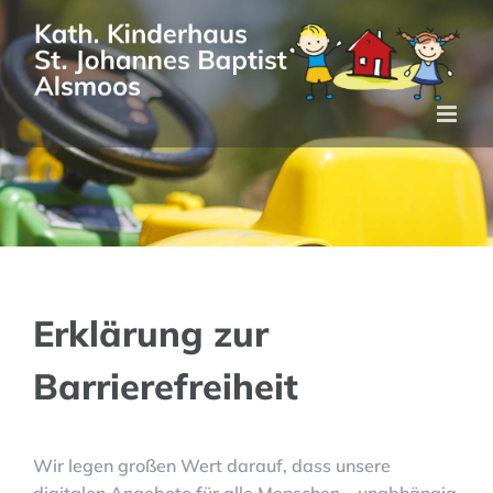
Zum
Inhalt
springen
Erklärung zur
Barrierefreiheit
Wir legen großen Wert darauf, dass unsere
digitalen Angebote für alle Menschen – unabhängig