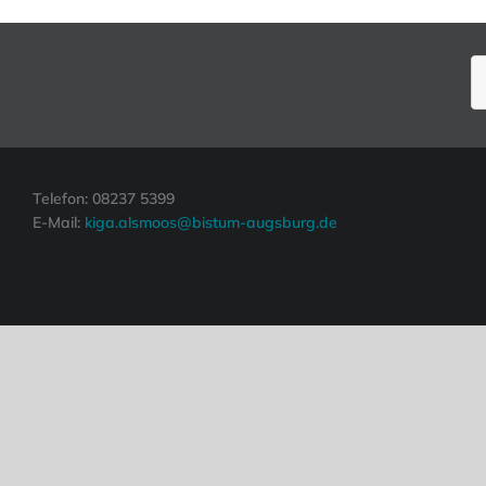
S
n
Telefon: 08237 5399
E-Mail:
kiga.alsmoos@bistum-augsburg.de