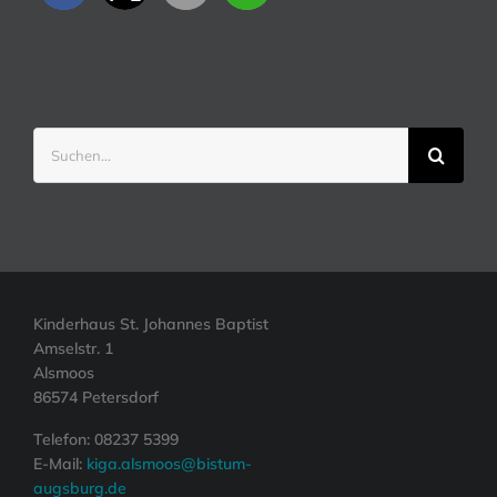
Suche
nach:
Kinderhaus St. Johannes Baptist
Amselstr. 1
Alsmoos
86574 Petersdorf
Telefon: 08237 5399
E-Mail:
kiga.alsmoos@bistum-
augsburg.de