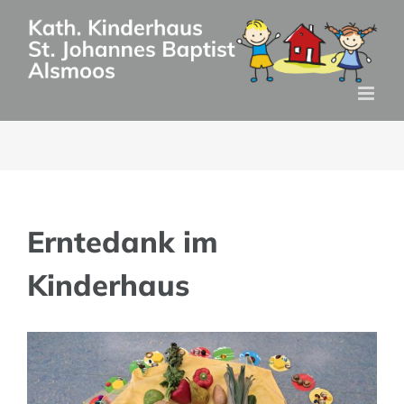
Zum
Inhalt
springen
Erntedank im
Kinderhaus
Zeige
grösseres
Bild