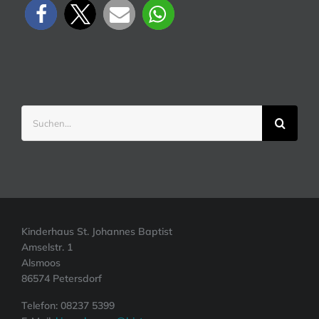
Suche
nach:
Kinderhaus St. Johannes Baptist
Amselstr. 1
Alsmoos
86574 Petersdorf
Telefon: 08237 5399