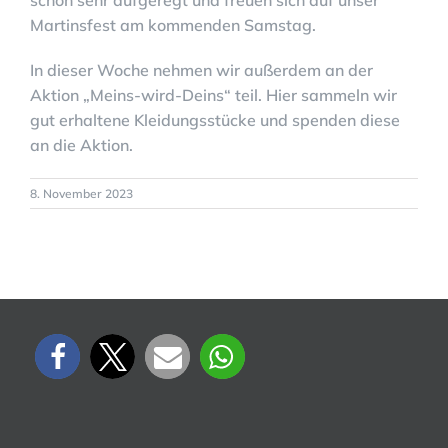
schon sehr aufgeregt und freuen sich auf unser
Martinsfest am kommenden Samstag.
In dieser Woche nehmen wir außerdem an der
Aktion „Meins-wird-Deins“ teil. Hier sammeln wir
gut erhaltene Kleidungsstücke und spenden diese
an die Aktion.
8. November 2023