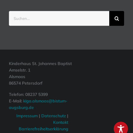
Suche
nach:
Kinderhaus St. Johannes Baptist
Amselstr. 1
Alsmoos
86574 Petersdorf
Telefon: 08237 5399
E-Mail:
kiga.alsmoos@bistum-
augsburg.de
Impressum
|
Datenschutz
|
Kontakt
Barrierefreiheitserklärung